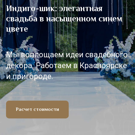
Индиго-шик: элегантная
свадьба в насыщенном синем
цвете
Мы воплощаем идеи свадебного
декора. Работаем в Красноярске
и пригороде.
Расчет стоимости